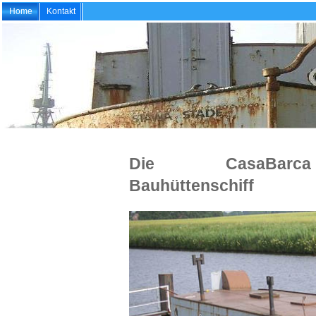
Home
Kontakt
Die CasaBa
Bauhüttenschif